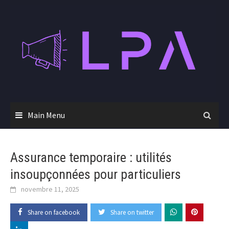
Skip
to
content
Main Menu
Assurance temporaire : utilités
insoupçonnées pour particuliers
novembre 11, 2025
Share on facebook
Share on twitter