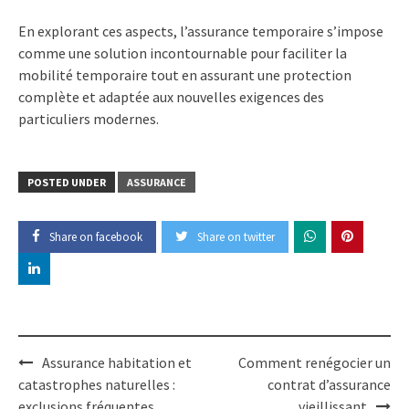
En explorant ces aspects, l’assurance temporaire s’impose
comme une solution incontournable pour faciliter la
mobilité temporaire tout en assurant une protection
complète et adaptée aux nouvelles exigences des
particuliers modernes.
POSTED UNDER
ASSURANCE
Share on facebook
Share on twitter
Post
Assurance habitation et
Comment renégocier un
navigation
catastrophes naturelles :
contrat d’assurance
exclusions fréquentes
vieillissant