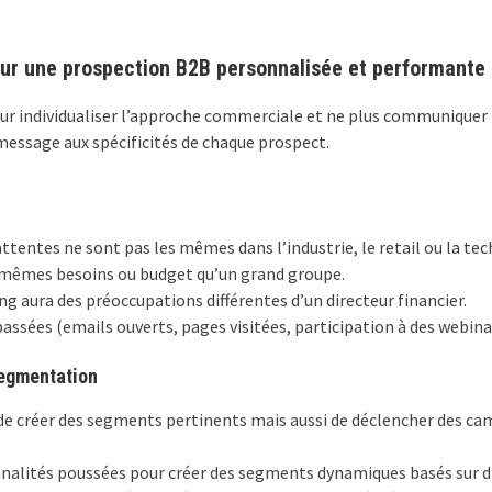
r une prospection B2B personnalisée et performante
ur individualiser l’approche commerciale et ne plus communique
message aux spécificités de chaque prospect.
ttentes ne sont pas les mêmes dans l’industrie, le retail ou la tec
s mêmes besoins ou budget qu’un grand groupe.
ng aura des préoccupations différentes d’un directeur financier.
passées (emails ouverts, pages visitées, participation à des webinai
 segmentation
e créer des segments pertinents mais aussi de déclencher des ca
nnalités poussées pour créer des segments dynamiques basés sur d