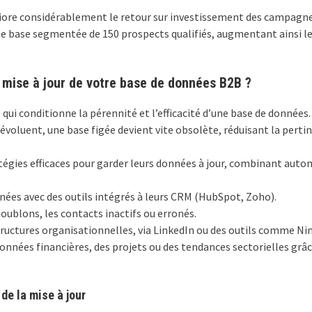
éliore considérablement le retour sur investissement des campagn
ne base segmentée de 150 prospects qualifiés, augmentant ainsi l
 mise à jour de votre base de données B2B ?
ce qui conditionne la pérennité et l’efficacité d’une base de donn
évoluent, une base figée devient vite obsolète, réduisant la pert
tégies efficaces pour garder leurs données à jour, combinant autom
ées avec des outils intégrés à leurs CRM (HubSpot, Zoho).
oublons, les contacts inactifs ou erronés.
tructures organisationnelles, via LinkedIn ou des outils comme Ni
onnées financières, des projets ou des tendances sectorielles gr
de la mise à jour