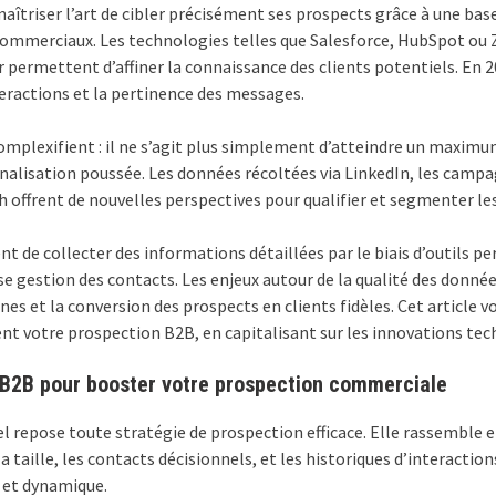
 maîtriser l’art de cibler précisément ses prospects grâce à une ba
 commerciaux. Les technologies telles que Salesforce, HubSpot ou 
permettent d’affiner la connaissance des clients potentiels. En 20
teractions et la pertinence des messages.
mplexifient : il ne s’agit plus simplement d’atteindre un maximu
onnalisation poussée. Les données récoltées via LinkedIn, les cam
offrent de nouvelles perspectives pour qualifier et segmenter les
t de collecter des informations détaillées par le biais d’outils p
aise gestion des contacts. Les enjeux autour de la qualité des donn
et la conversion des prospects en clients fidèles. Cet article vou
nt votre prospection B2B, en capitalisant sur les innovations tec
B2B pour booster votre prospection commerciale
l repose toute stratégie de prospection efficace. Elle rassemble e
 taille, les contacts décisionnels, et les historiques d’interactio
e et dynamique.