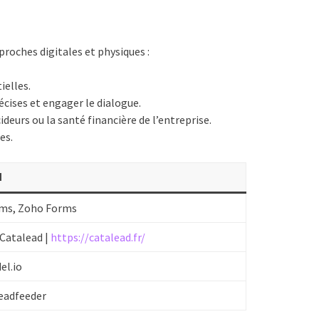
roches digitales et physiques :
ielles.
écises et engager le dialogue.
ideurs ou la santé financière de l’entreprise.
es.
l
ms, Zoho Forms
Catalead |
https://catalead.fr/
el.io
eadfeeder