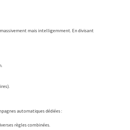
r massivement mais intelligemment. En divisant
h.
res).
mpagnes automatiques dédiées :
iverses règles combinées.