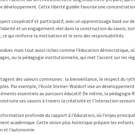
de développement. Cette liberté guidée favorise une concentration
spect coopératif et participatif, avec un apprentissage basé sur de
darité et un engagement réel dans la construction du savoir, loi
, ce qui renforce la motivation et le sens des responsabilités.
dues mais tout aussi riches comme l’éducation démocratique, où l
ages, ou la pédagogie institutionnelle, qui met l’accent sur les r
tagent des valeurs communes : la bienveillance, le respect du ryt
tiples. Par exemple, l’école Steiner-Waldorf vise un développement
léments essentiels au parcours éducatif. De même, la pédagogie Re
struire ses savoirs à travers la créativité et l’interaction senso
nsformation profonde du rapport à l’éducation, où l’enjeu principal
urement académique. Cette vision plus holistique prépare les enfant
n et l’autonomie.