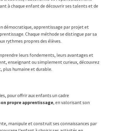
nt à chaque enfant de découvrir ses talents et de
ion démocratique, apprentissage par projet et
pprentissage. Chaque méthode se distingue par sa
aux rythmes propres des élèves.
omprendre leurs fondements, leurs avantages et
ent, enseignant ou simplement curieux, découvrez
, plus humaine et durable.
s, pour offrir aux enfants un cadre
 son propre apprentissage
, en valorisant son
nte, manipule et construit ses connaissances par
urage l’enfant à choisir ses activités en