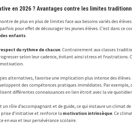
tive en 2026 ? Avantages contre les limites traditionn
ontre de plus en plus de limites face aux besoins variés des élève
rfois pour effet de décourager les jeunes élèves. C’est dans ce co
 des enfants
.
respect du rythme de chacun
. Contrairement aux classes traditi
ogresser selon leur cadence, évitant ainsi stress et frustrations.
émotivation.
ies alternatives, favorise une implication plus intense des élève
veloppent des compétences pratiques immédiates. Par exemple, da
isent différentes connaissances en lien étroit avec la vie quotidie
 un rôle d’accompagnant et de guide, ce qui instaure un climat de 
prise d’initiative et renforce la
motivation intrinsèque
. Ce clima
 en eux et leur persévérance scolaire.