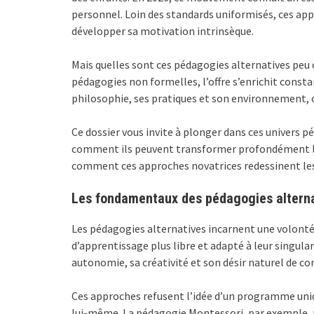
personnel. Loin des standards uniformisés, ces ap
développer sa motivation intrinsèque.
Mais quelles sont ces pédagogies alternatives peu 
pédagogies non formelles, l’offre s’enrichit cons
philosophie, ses pratiques et son environnement, o
Ce dossier vous invite à plonger dans ces univers
comment ils peuvent transformer profondément la
comment ces approches novatrices redessinent les 
Les fondamentaux des pédagogies alternati
Les pédagogies alternatives incarnent une volonté f
d’apprentissage plus libre et adapté à leur singula
autonomie, sa créativité et son désir naturel de c
Ces approches refusent l’idée d’un programme uniq
lui-même. La pédagogie Montessori, par exemple, m