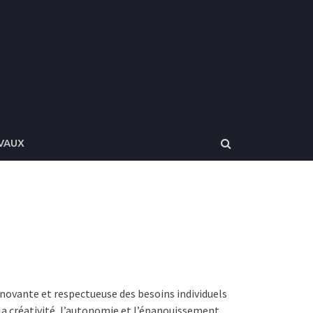
VAUX
novante et respectueuse des besoins individuels
la créativité, l’autonomie et l’épanouissement