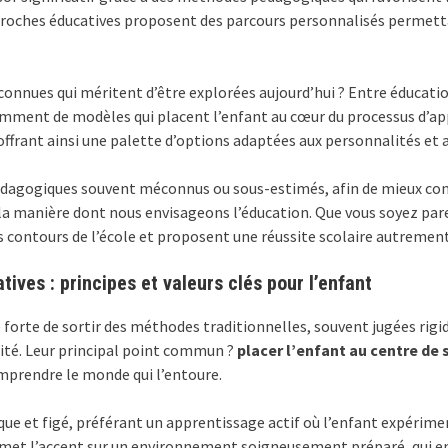
proches éducatives proposent des parcours personnalisés permetta
connues qui méritent d’être explorées aujourd’hui ? Entre éducat
tamment de modèles qui placent l’enfant au cœur du processus d’a
ffrant ainsi une palette d’options adaptées aux personnalités et 
 pédagogiques souvent méconnus ou sous-estimés, afin de mieux c
 manière dont nous envisageons l’éducation. Que vous soyez par
contours de l’école et proposent une réussite scolaire autrement
ves : principes et valeurs clés pour l’enfant
orte de sortir des méthodes traditionnelles, souvent jugées rigide
rité. Leur principal point commun ?
placer l’enfant au centre de
omprendre le monde qui l’entoure.
ue et figé, préférant un apprentissage actif où l’enfant expérime
et l’accent sur un environnement soigneusement préparé, qui enco