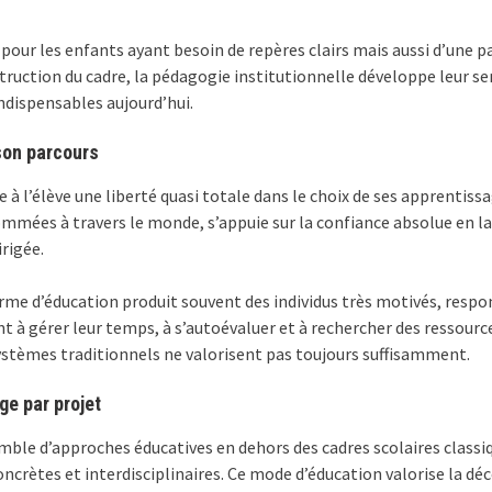
our les enfants ayant besoin de repères clairs mais aussi d’une p
truction du cadre, la pédagogie institutionnelle développe leur sens
dispensables aujourd’hui.
son parcours
e à l’élève une liberté quasi totale dans le choix de ses apprentis
ées à travers le monde, s’appuie sur la confiance absolue en la c
rigée.
me d’éducation produit souvent des individus très motivés, respon
 à gérer leur temps, à s’autoévaluer et à rechercher des ressource
ystèmes traditionnels ne valorisent pas toujours suffisamment.
ge par projet
e d’approches éducatives en dehors des cadres scolaires classique
oncrètes et interdisciplinaires. Ce mode d’éducation valorise la déco