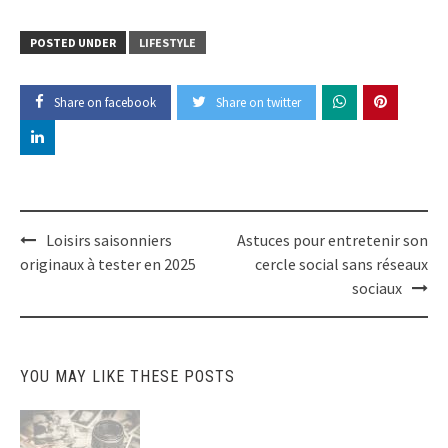
POSTED UNDER
LIFESTYLE
Share on facebook
Share on twitter
Post
Loisirs saisonniers
Astuces pour entretenir son
navigation
originaux à tester en 2025
cercle social sans réseaux
sociaux
YOU MAY LIKE THESE POSTS