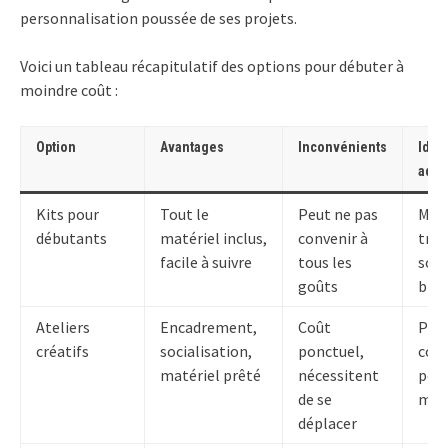
personnalisation poussée de ses projets.
Voici un tableau récapitulatif des options pour débuter à
moindre coût :
Option
Avantages
Inconvénients
Idées
adap
Kits pour
Tout le
Peut ne pas
Mac
débutants
matériel inclus,
convenir à
tric
facile à suivre
tous les
scr
goûts
brod
Ateliers
Encadrement,
Coût
Pote
créatifs
socialisation,
ponctuel,
cout
matériel prêté
nécessitent
pein
de se
mod
déplacer