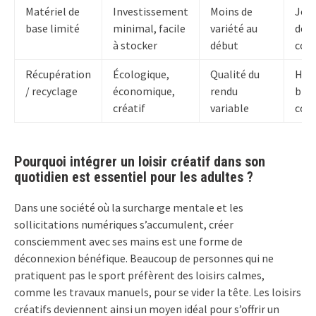
Matériel de
Investissement
Moins de
Jour
base limité
minimal, facile
variété au
dess
à stocker
début
coll
Récupération
Écologique,
Qualité du
Hom
/ recyclage
économique,
rendu
bric
créatif
variable
coll
Pourquoi intégrer un loisir créatif dans son
quotidien est essentiel pour les adultes ?
Dans une société où la surcharge mentale et les
sollicitations numériques s’accumulent, créer
consciemment avec ses mains est une forme de
déconnexion bénéfique. Beaucoup de personnes qui ne
pratiquent pas le sport préfèrent des loisirs calmes,
comme les travaux manuels, pour se vider la tête. Les loisirs
créatifs deviennent ainsi un moyen idéal pour s’offrir un