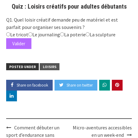
Quiz : Loisirs créatifs pour adultes débutants
Q1. Quel loisir créatif demande peu de matériel et est
parfait pour organiser ses souvenirs ?
Le tricot
Le journaling
La poterie
La sculpture
Valider
POSTED UNDER
LOISIRS
Share on facebook
Share on twitter
Post
Comment débuter un
Micro-aventures accessibles
navigation
sport d’endurance sans
en un week-end