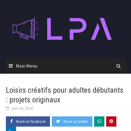
Skip
to
content
Main Menu
Loisirs créatifs pour adultes débutants
: projets originaux
juin 26, 2026
Share on facebook
Share on twitter