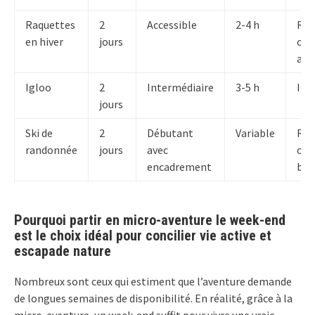
Raquettes
2
Accessible
2-4 h
Ref
en hiver
jours
ou
aub
Igloo
2
Intermédiaire
3-5 h
Igl
jours
Ski de
2
Débutant
Variable
Ref
randonnée
jours
avec
ou
encadrement
biv
Pourquoi partir en micro-aventure le week-end
est le choix idéal pour concilier vie active et
escapade nature
Nombreux sont ceux qui estiment que l’aventure demande
de longues semaines de disponibilité. En réalité, grâce à la
micro-aventure, un week-end suffit pour vivre une vraie