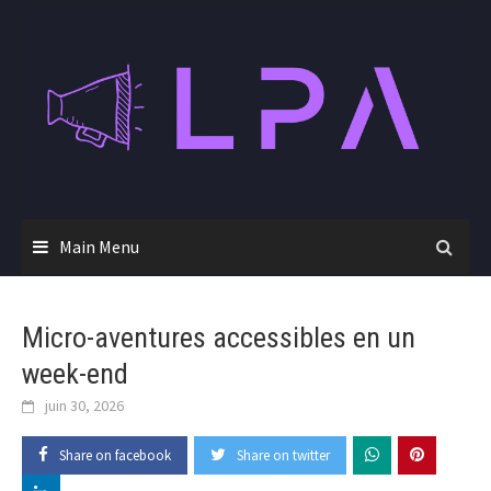
Skip
to
content
Main Menu
Micro-aventures accessibles en un
week-end
juin 30, 2026
Share on facebook
Share on twitter