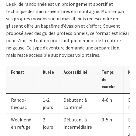
Le ski de randonnée est un prolongement sportif et
technique des micro-aventures en montagne. Monter par
ses propres moyens sur un massif, puis redescendre en
glissant offre un baptême d’évasion et d’effort. Souvent
proposé avec des guides professionnels, ce format est idéal
pour s’initier tout en profitant pleinement de la nature
neigeuse. Ce type d’aventure demande une préparation,
mais reste accessible aux novices volontaires.
Format
Durée
Accessibilité
Temps
Nui
de
marche
Rando-
1-2
Débutant à
4-6 h
En 
bivouac
jours
confirmé
nat
Week-end
2
Débutant à
3-5 h
En
en refuge
jours
intermédiaire
ref
am